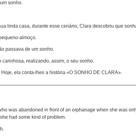
a um sonho.
ua linda casa, durante esse cenário, Clara descobriu que sonha
o pequeno-almoço.
não passava de um sonho.
o carinhosa, realizando, assim, o seu sonho.
os. Hoje, ela conta-lhes a história «O SONHO DE CLARA».
 who was abandoned in front of an orphanage when she was only
 she had some kind of problem.
h.