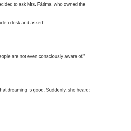
decided to ask Mrs. Fátima, who owned the
wooden desk and asked:
 people are not even consciously aware of.”
that dreaming is good. Suddenly, she heard: