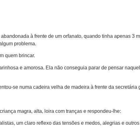
bandonada à frente de um orfanato, quando tinha apenas 3 mese
 algum problema.
om quem brincar.
carinhosa e amorosa. Ela não conseguia parar de pensar naquel
 Sentou-se numa cadeira velha de madeira à frente da secretária
criança magra, alta, loira com tranças e respondeu-lhe:
listas, um claro reflexo das tensões e medos, alegrias e outr